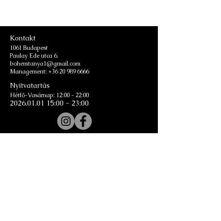
Kontakt
1061 Budapest
Paulay Ede utca 6.
bohemtanya1@gmail.com
Management:
+36 20 989 6666
Nyitvatartás
Hétfő-Vasárnap: 12:00 - 22:00
2026.01.01 15
:00 - 23:00
Email
Hírlevél feliratkozás
Csatlakozz a levelező listánkhoz
Linkek