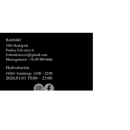
Kontakt
1061 Budapest
Paulay Ede utca 6.
bohemtanya1@gmail.com
Management:
+36 20 989 6666
Nyitvatartás
Hétfő-Vasárnap: 12:00 - 22:00
2026.01.01 15
:00 - 23:00
Email
Hírlevél feliratkozás
Csatlakozz a levelező listánkhoz